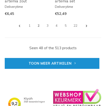
artemia zout
artemia set
Deliverytime
Deliverytime
€6,45
€52,49
1
2
3
4
5
22
Seen 48 of the 513 products
TOON MEER ARTIKELEN