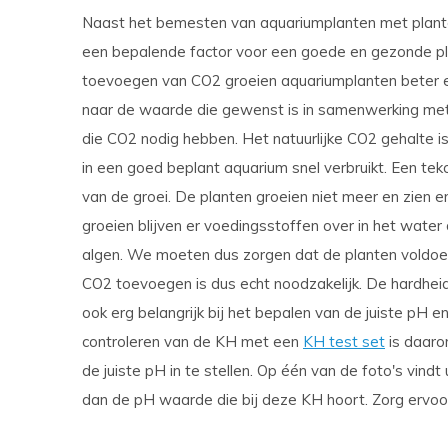
Naast het bemesten van aquariumplanten met plant
een bepalende factor voor een goede en gezonde pla
toevoegen van CO2 groeien aquariumplanten beter 
naar de waarde die gewenst is in samenwerking met
die CO2 nodig hebben. Het natuurlijke CO2 gehalte is
in een goed beplant aquarium snel verbruikt. Een tek
van de groei. De planten groeien niet meer en zien e
groeien blijven er voedingsstoffen over in het wate
algen. We moeten dus zorgen dat de planten voldoend
CO2 toevoegen is dus echt noodzakelijk. De hardhei
ook erg belangrijk bij het bepalen van de juiste pH 
controleren van de KH met een
KH test set
is daaro
de juiste pH in te stellen. Op één van de foto's vind
dan de pH waarde die bij deze KH hoort. Zorg ervoor 