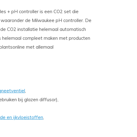
s + pH controller is een CO2 set die
t waaronder de Milwaukee pH controller. De
 de CO2 installatie helemaal automatisch
ies helemaal compleet maken met producten
plantsonline met allemaal
gneetventiel
,
ebruiken bij glazen diffusor),
de en ijkvloeistoffen
,