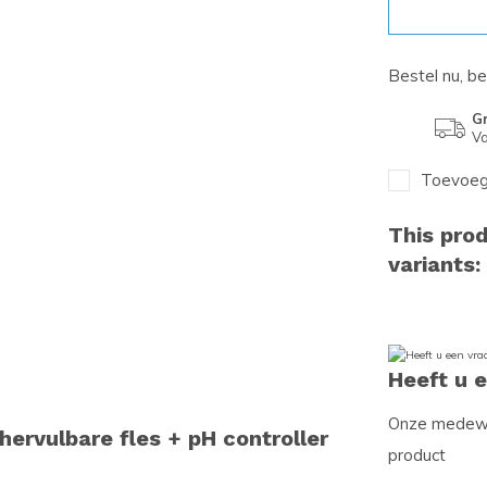
Bestel nu, b
Gr
Va
Toevoege
This prod
variants:
Heeft u 
Onze medewer
ervulbare fles + pH controller
product