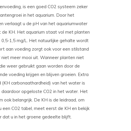
envoeding, is een goed CO2 systeem zeker
ntengroei in het aquarium. Door het
en verlaagt u de pH van het aquariumwater
 de KH. Het aquarium staat vol met planten
 0,5-1,5 mg/L. Het natuurlijke gehalte wordt
ort aan voeding zorgt ook voor een stilstand
r niet meer mooi uit. Wanneer planten niet
r die weer gebruikt gaan worden door de
e voeding krijgen en blijven groeien. Extra
d (KH carbonaathardheid) van het water is
en daardoor opgeloste CO2 in het water. Het
m ook belangrijk. De KH is de leidraad, om
t u een CO2 tabel, meet eerst de KH en bekijk
dat u in het groene gedeelte blijft.