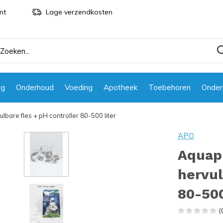
nt
Lage verzendkosten
ng
Onderhoud
Voeding
Apotheek
Toebehoren
Onder
bare fles + pH controller 80-500 liter
APO
Aquapl
hervul
80-500
(