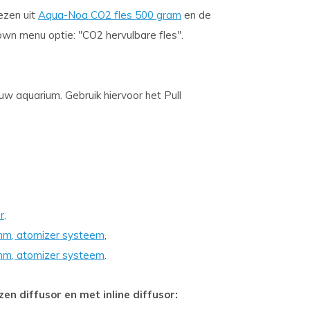
ezen uit
Aqua-Noa CO2 fles 500 gram
en de
Down menu optie: "CO2 hervulbare fles".
 uw aquarium. Gebruik hiervoor het Pull
r,
 mm, atomizer systeem
,
 mm, atomizer systeem
.
en diffusor en met inline diffusor: