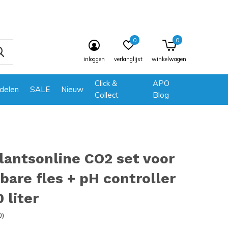
0
0
inloggen
verlanglijst
winkelwagen
Click &
APO
delen
SALE
Nieuw
Collect
Blog
antsonline CO2 set voor
bare fles + pH controller
 liter
0)