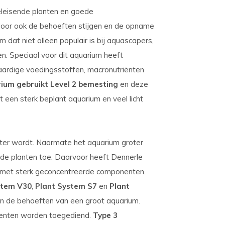
eleisende planten en goede
door ook de behoeften stijgen en de opname
 dat niet alleen populair is bij aquascapers,
n. Speciaal voor dit aquarium heeft
ardige voedingsstoffen, macronutriënten
ium gebruikt Level 2 bemesting
en deze
 een sterk beplant aquarium en veel licht
oter wordt. Naarmate het aquarium groter
de planten toe. Daarvoor heeft Dennerle
met sterk geconcentreerde componenten.
stem V30
,
Plant System S7
en
Plant
n de behoeften van een groot aquarium.
menten worden toegediend.
Type 3