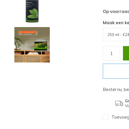
Op voorraa
Maak een k
Bestel nu, b
Gr
Va
Toevoege