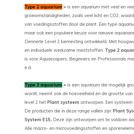
Type 2 aquarium
=
is een aquarium met veel en ve
groeiomstandigheden, zoals veel licht en CO2, waar
van voedingsstoffen door de plant. Een type aquarium
maar ook een populaire keuze voor nieuwe aquariane
Dennerle Level 2 bemesting ontwikkeld. Met hoogwa
en individuele werkzame meststoffen.
Type 2 aquar
is voor Aquascapers, Beginners en Professionals met
e.d.
Type 3 aquarium
=
is een aquarium die mogelijk gr
wordt, neemt ook de hoeveelheid en de grootte van 
level 2 het
Plant systeem
ontworpen. Een systeem 
De producten die in deze range vallen zijn:
Plant Sy
System E15.
Deze zijn ontworpen om te voldoen aa
Alle macro- en microvoedingsstoffen en sporenele