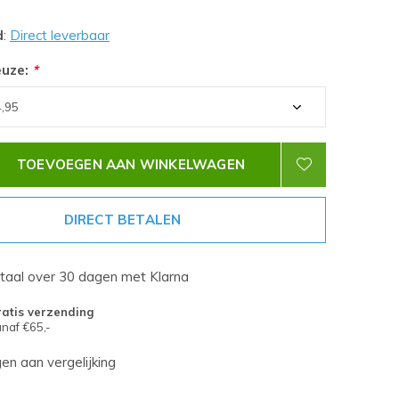
d
:
Direct leverbaar
euze:
*
TOEVOEGEN AAN WINKELWAGEN
DIRECT BETALEN
etaal over 30 dagen met Klarna
atis verzending
naf €65,-
n aan vergelijking