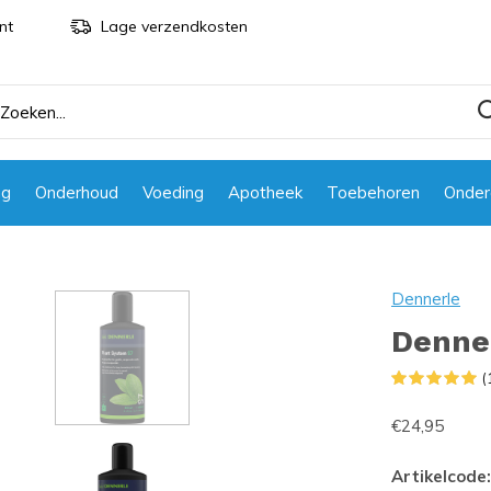
nt
Lage verzendkosten
ng
Onderhoud
Voeding
Apotheek
Toebehoren
Onder
Dennerle
Denne
(
€24,95
Artikelcode: