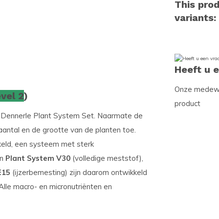
This prod
variants:
Heeft u 
Onze medewer
evel 2
)
product
de Dennerle Plant System Set. Naarmate de
antal en de grootte van de planten toe.
eld, een systeem met sterk
an
Plant System V30
(volledige meststof),
E15
(ijzerbemesting) zijn daarom ontwikkeld
lle macro- en micronutriënten en