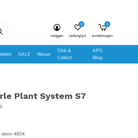
0
0
inloggen
verlanglijst
winkelwagen
Click &
APO
delen
SALE
Nieuw
Collect
Blog
rle Plant System S7
1)
denn-4804