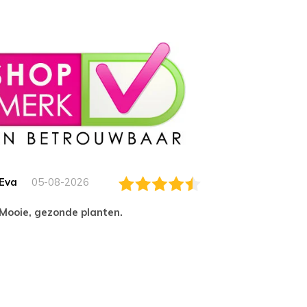
Eva
05-08-2026
Essam
Mooie, gezonde planten.
tevred