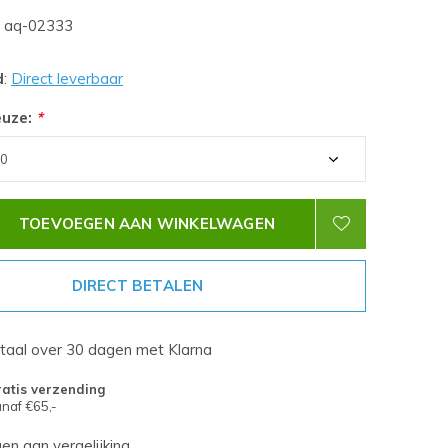
aq-02333
d
:
Direct leverbaar
euze:
*
TOEVOEGEN AAN WINKELWAGEN
DIRECT BETALEN
etaal over 30 dagen met Klarna
atis verzending
naf €65,-
n aan vergelijking