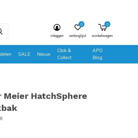
0
0
inloggen
verlanglijst
winkelwagen
Click &
APO
delen
SALE
Nieuw
Collect
Blog
r Meier HatchSphere
kbak
0)