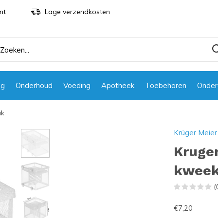
nt
Lage verzendkosten
ng
Onderhoud
Voeding
Apotheek
Toebehoren
Onder
ak
Krüger Meier
Kruge
kwee
(
€7,20