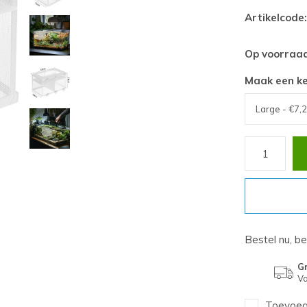
Artikelcode:
Op voorraa
Maak een k
Bestel nu, b
Gr
Va
Toevoege