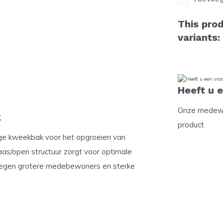
This prod
variants:
Heeft u 
Onze medewer
k
product
ige kweekbak voor het opgroeien van
maas/open structuur zorgt voor optimale
n tegen grotere medebewoners en sterke