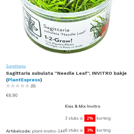
Sagittaria
Sagittaria subulata ''Needle Leaf'', INVITRO bakje
(
PlantExpress
)
(0)
€6,90
Kies & Mix Invitro
3 stuks is
2%
korting
6 stuks is
3%
korting
Artikelcode:
plant-invitro-144