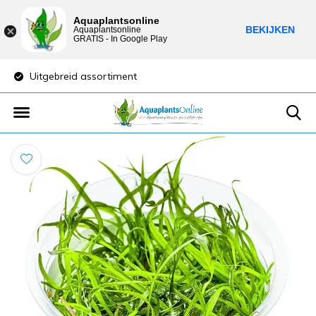
Aquaplantsonline
BEKIJKEN
Aquaplantsonline
GRATIS - In Google Play
Lage verzendkosten
Sparen voor 