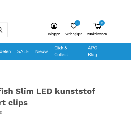
0
0
inloggen
verlanglijst
winkelwagen
Click &
APO
delen
SALE
Nieuw
Collect
Blog
ish Slim LED kunststof
t clips
0)