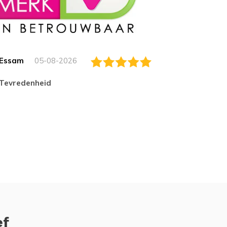
Essam
05-08-2026
Jack
tevredenheid
Top
ef