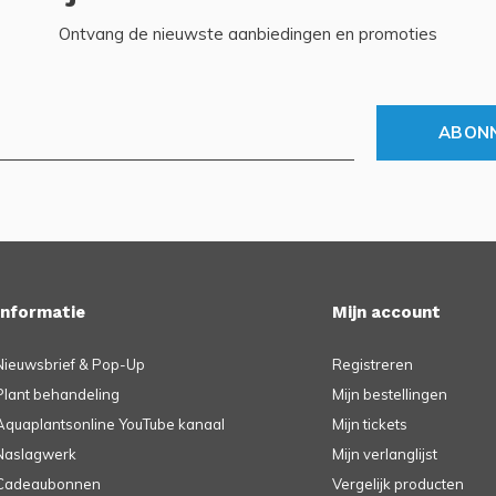
Ontvang de nieuwste aanbiedingen en promoties
ABON
Informatie
Mijn account
Nieuwsbrief & Pop-Up
Registreren
Plant behandeling
Mijn bestellingen
Aquaplantsonline YouTube kanaal
Mijn tickets
Naslagwerk
Mijn verlanglijst
Cadeaubonnen
Vergelijk producten