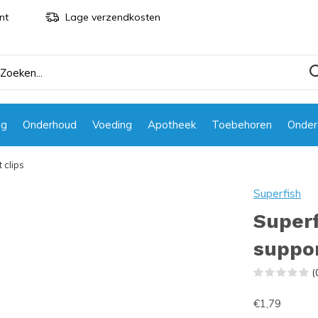
nt
Lage verzendkosten
ng
Onderhoud
Voeding
Apotheek
Toebehoren
Onder
 clips
Superfish
Superf
suppor
(
€1,79