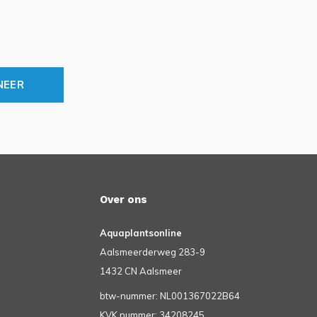
NEER
Over ons
Aquaplantsonline
Aalsmeerderweg 283-9
1432 CN Aalsmeer
btw-nummer: NL001367022B64
KVK nummer: 34208245