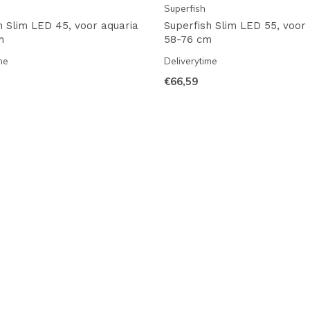
Superfish
h Slim LED 45, voor aquaria
Superfish Slim LED 55, voor 
m
58-76 cm
me
Deliverytime
€66,59