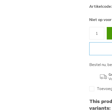
Artikelcode:
Niet op voo
Bestel nu, b
Gr
Va
Toevoege
This prod
variants: