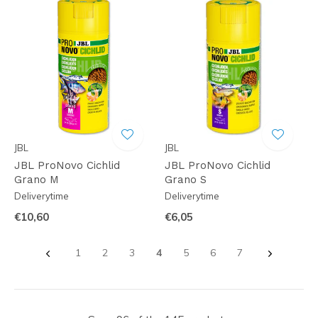
JBL
JBL
JBL ProNovo Cichlid
JBL ProNovo Cichlid
Grano M
Grano S
Deliverytime
Deliverytime
€10,60
€6,05
1
2
3
4
5
6
7