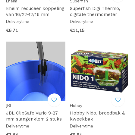
Eheim
Superfish
Eheim reduceer koppeling
Superfish Digi Thermo,
van 16/22-12/16 mm
digitale thermometer
Deliverytime
Deliverytime
€6,71
€11,15
JBL
Hobby
JBL ClipSafe Vario 9-27
Hobby Nido, broedbak &
mm slangenklem 2 stuks
kweekbak
Deliverytime
Deliverytime
€7,64
€9,84