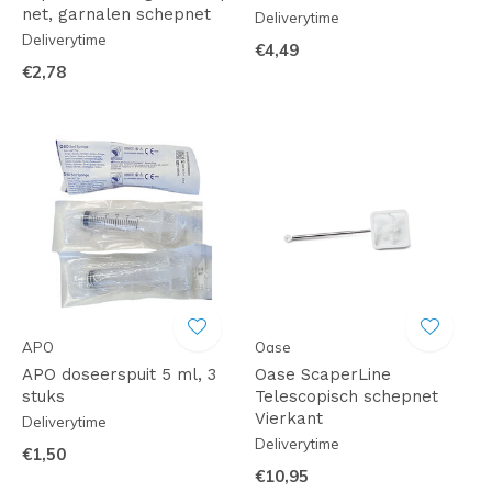
net, garnalen schepnet
Deliverytime
Deliverytime
€4,49
€2,78
APO
Oase
APO doseerspuit 5 ml, 3
Oase ScaperLine
stuks
Telescopisch schepnet
Vierkant
Deliverytime
Deliverytime
€1,50
€10,95