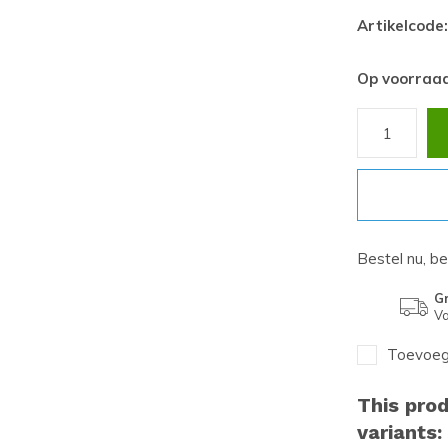
Artikelcode:
Op voorraa
Bestel nu, b
Gr
Va
Toevoege
This prod
variants: