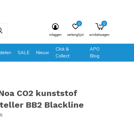
0
0
inloggen
verlanglijst
winkelwagen
Click &
APO
delen
SALE
Nieuw
Collect
Blog
Noa CO2 kunststof
teller BB2 Blackline
0)