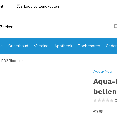
nt
Lage verzendkosten
ng
Onderhoud
Voeding
Apotheek
Toebehoren
Onder
r BB2 Blackline
Aqua-Noa
Aqua-
bellen
(
€9,88