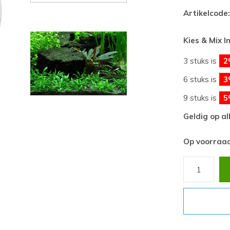
Artikelcode:
Kies & Mix I
3 stuks is
2
6 stuks is
3
9 stuks is
5
Geldig op al
Op voorraa