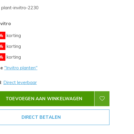
plant-invitro-2230
nvitro
%
korting
%
korting
%
korting
le
''Invitro planten''
d
:
Direct leverbaar
TOEVOEGEN AAN WINKELWAGEN
DIRECT BETALEN