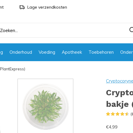
nt
Lage verzendkosten
ng
Onderhoud
Voeding
Apotheek
Toebehoren
Onder
(PlantExpress)
Cryptocoryn
Crypt
bakje 
(
€4,99