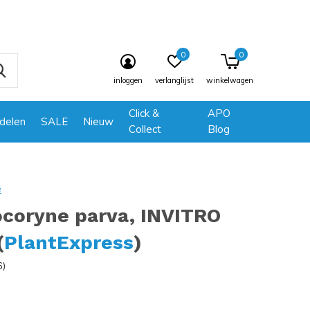
0
0
inloggen
verlanglijst
winkelwagen
Click &
APO
delen
SALE
Nieuw
Collect
Blog
e
ocoryne parva, INVITRO
(
PlantExpress
)
6)