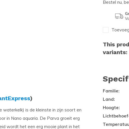
Bestel nu, b
Gr
Va
Toevoege
This prod
variants:
Specif
Familie:
antExpress
)
Land:
Hoogte:
aterkelk) is de kleinste in zijn soort en
Lichtbehoef
oor in Nano aquaria. De Parva groeit erg
Temperatuu
d wordt het een erg mooie plant in het