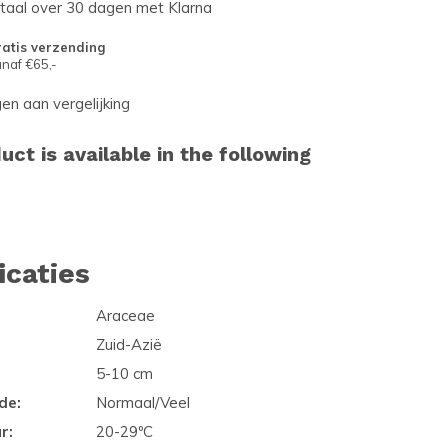
etaal over 30 dagen met Klarna
atis verzending
naf €65,-
n aan vergelijking
uct is available in the following
icaties
Araceae
Zuid-Azië
5-10 cm
de:
Normaal/Veel
r:
20-29ºC