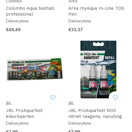
Colombo
Arka
Colombo Aqua testlab
Arka myAqua In-Line TDS
professional
Pen
Deliverytime
Deliverytime
€49,49
€33,37
JBL
JBL
JBL ProAquaTest
JBL ProAquaTest NO2
kleurkaarten
nitriet reagens, navulling
Deliverytime
Deliverytime
€2,99
€7,99