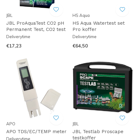
JBL
HS Aqua
JBL ProAquaTest CO2 pH
HS Aqua Watertest set
Permanent Test, CO2 test
Pro koffer
Deliverytime
Deliverytime
€17,23
€64,50
APO
JBL
APO TDS/EC/TEMP meter
JBL Testlab Proscape
testkoffer
Deliverytime