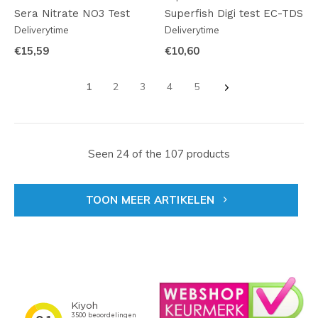
Sera Nitrate NO3 Test
Superfish Digi test EC-TDS
Deliverytime
Deliverytime
€15,59
€10,60
1
2
3
4
5
Seen 24 of the 107 products
TOON MEER ARTIKELEN