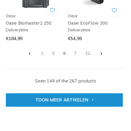
Oase
Oase
Oase Biomaster2 250
Oase EcoFlow 200
Deliverytime
Deliverytime
€184,95
€54,95
1
5
6
7
12
Seen 144 of the 267 products
TOON MEER ARTIKELEN