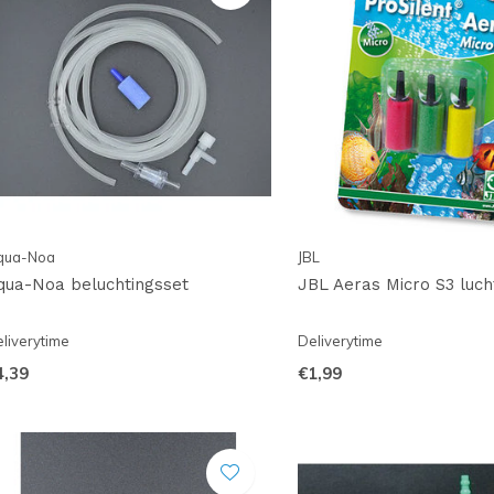
qua-Noa
JBL
qua-Noa beluchtingsset
JBL Aeras Micro S3 luch
liverytime
Deliverytime
4,39
€1,99