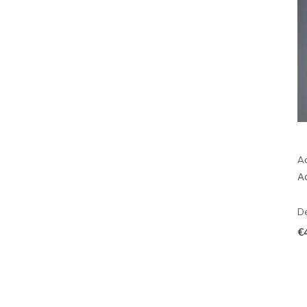
A
A
De
€