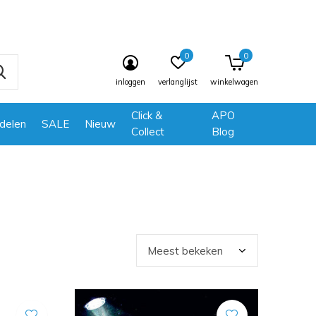
0
0
inloggen
verlanglijst
winkelwagen
Click &
APO
delen
SALE
Nieuw
Collect
Blog