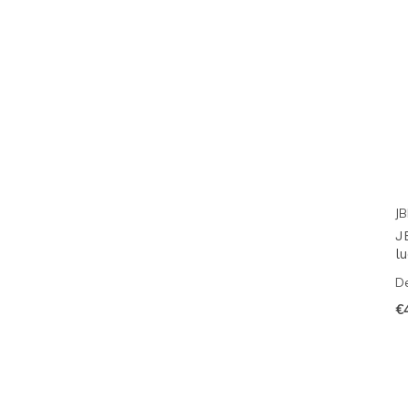
JB
J
l
De
€