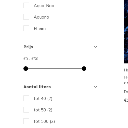
Aqua-Noa
Aquario
Eheim
HS Aqua
Prijs
Hobby
€0
-
€50
JBL
H
Superfish
H
o
Aantal liters
De
tot 40
(2)
€
tot 50
(2)
tot 100
(2)