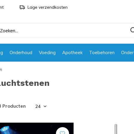
nt
Lage verzendkosten
ng
Onderhoud
Voeding
Apotheek
Toebehoren
Onder
en
Luchtstenen
3 Producten