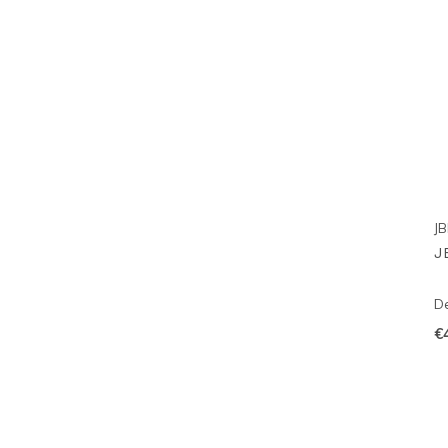
JB
J
De
€