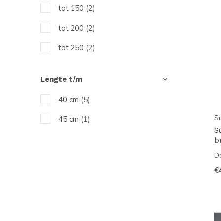
tot 150
(2)
tot 200
(2)
tot 250
(2)
tot 300
(2)
Lengte t/m
tot 350
(2)
40 cm
(5)
Su
45 cm
(1)
S
b
De
€