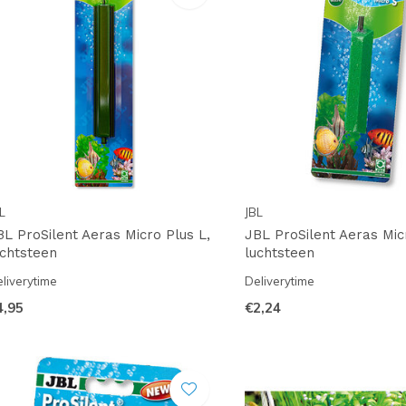
L
JBL
BL ProSilent Aeras Micro Plus L,
JBL ProSilent Aeras Mic
uchtsteen
luchtsteen
liverytime
Deliverytime
4,95
€2,24