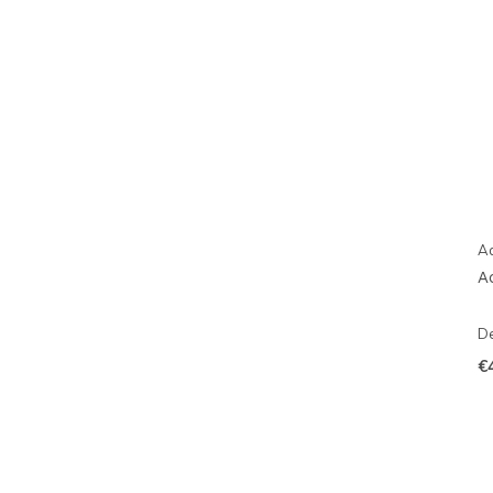
A
A
De
€