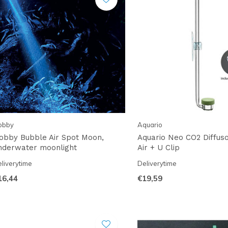
obby
Aquario
obby Bubble Air Spot Moon,
Aquario Neo CO2 Diffuso
nderwater moonlight
Air + U Clip
liverytime
Deliverytime
16,44
€19,59