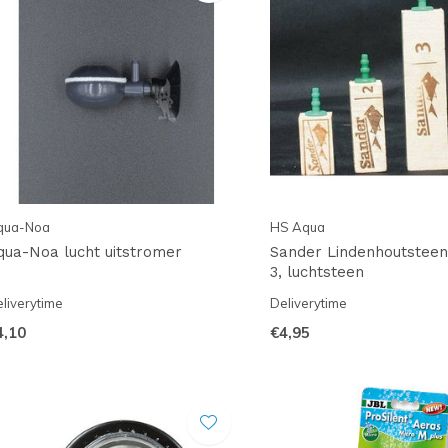
qua-Noa
HS Aqua
qua-Noa lucht uitstromer
Sander Lindenhoutstee
3, luchtsteen
liverytime
Deliverytime
4,10
€4,95