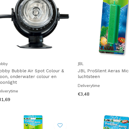
obby
JBL
obby Bubble Air Spot Colour &
JBL ProSilent Aeras Mic
oon, onderwater colour en
luchtsteen
oonlight
Deliverytime
liverytime
€3,48
31,69