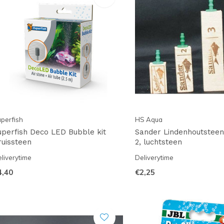
perfish
HS Aqua
uperfish Deco LED Bubble kit
Sander Lindenhoutstee
ruissteen
2, luchtsteen
liverytime
Deliverytime
4,40
€2,25