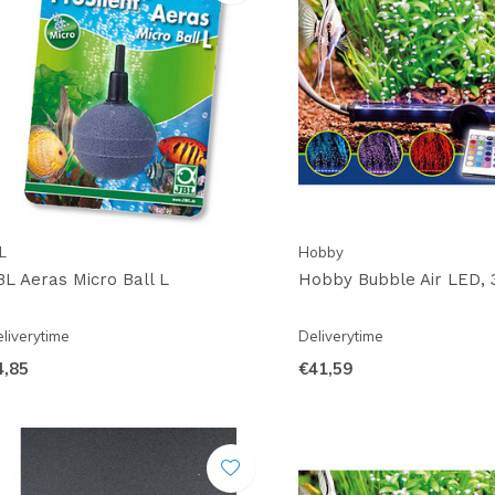
L
Hobby
BL Aeras Micro Ball L
Hobby Bubble Air LED, 
liverytime
Deliverytime
4,85
€41,59